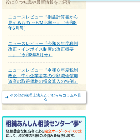
役に立つ知識や最新情報をご紹介
ニュースレビュー『損益計算書から
見えるもの ～F/M比率～』（令和8
年6月号）
ニュースレビュー『令和８年度税制
改正～インボイス制度の改正概要
～』（令和8年5月号）
ニュースレビュー『令和８年度税制
改正 中小企業者等の少額減価償却
資産の取得価格の損金算入の特例』
（令和8年4月号）
その他の税理士法人たけむららコラムを見
る
ニュースレビュー『所有不動産記録
証明制度が2月2日からスタート』
（令和8年3月号）