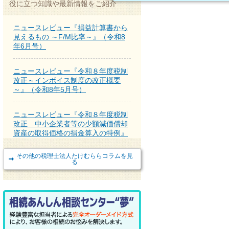
役に立つ知識や最新情報をご紹介
ニュースレビュー『損益計算書から
見えるもの ～F/M比率～』（令和8
年6月号）
ニュースレビュー『令和８年度税制
改正～インボイス制度の改正概要
～』（令和8年5月号）
ニュースレビュー『令和８年度税制
改正 中小企業者等の少額減価償却
資産の取得価格の損金算入の特例』
（令和8年4月号）
その他の税理士法人たけむららコラムを見
る
ニュースレビュー『所有不動産記録
証明制度が2月2日からスタート』
（令和8年3月号）