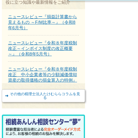
役に立つ知識や最新情報をご紹介
ニュースレビュー『損益計算書から
見えるもの ～F/M比率～』（令和8
年6月号）
ニュースレビュー『令和８年度税制
改正～インボイス制度の改正概要
～』（令和8年5月号）
ニュースレビュー『令和８年度税制
改正 中小企業者等の少額減価償却
資産の取得価格の損金算入の特例』
（令和8年4月号）
その他の税理士法人たけむららコラムを見
る
ニュースレビュー『所有不動産記録
証明制度が2月2日からスタート』
（令和8年3月号）