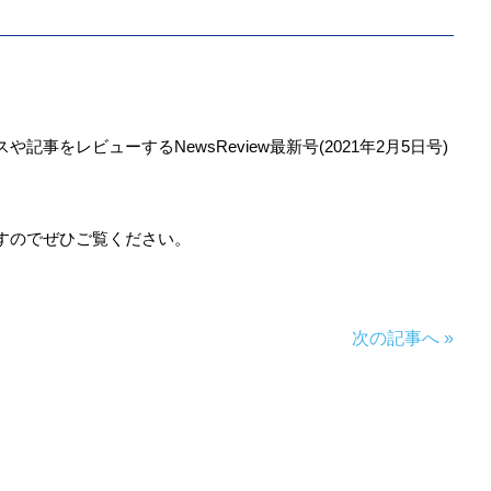
事をレビューするNewsReview最新号(2021年
2
月
5
日号)
すのでぜひご覧ください。
次の記事へ »