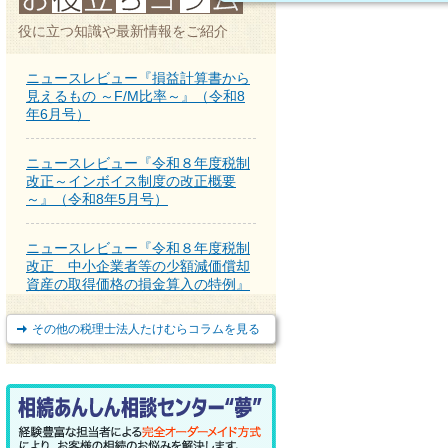
役に立つ知識や最新情報をご紹介
ニュースレビュー『損益計算書から
見えるもの ～F/M比率～』（令和8
年6月号）
ニュースレビュー『令和８年度税制
改正～インボイス制度の改正概要
～』（令和8年5月号）
ニュースレビュー『令和８年度税制
改正 中小企業者等の少額減価償却
資産の取得価格の損金算入の特例』
（令和8年4月号）
その他の税理士法人たけむらコラムを見る
ニュースレビュー『所有不動産記録
証明制度が2月2日からスタート』
（令和8年3月号）