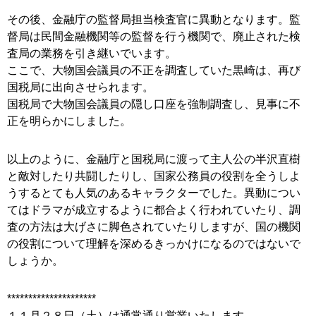
その後、金融庁の監督局担当検査官に異動となります。監
督局は民間金融機関等の監督を行う機関で、廃止された検
査局の業務を引き継いでいます。
ここで、大物国会議員の不正を調査していた黒崎は、再び
国税局に出向させられます。
国税局で大物国会議員の隠し口座を強制調査し、見事に不
正を明らかにしました。
以上のように、金融庁と国税局に渡って主人公の半沢直樹
と敵対したり共闘したりし、国家公務員の役割を全うしよ
うするとても人気のあるキャラクターでした。異動につい
てはドラマが成立するように都合よく行われていたり、調
査の方法は大げさに脚色されていたりしますが、国の機関
の役割について理解を深めるきっかけになるのではないで
しょうか。
*********************
１１月２８日（土）は通常通り営業いたします。