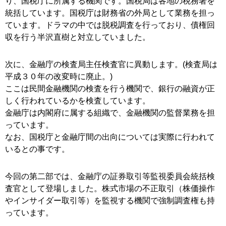
り、国税庁に所属する機関です。国税局は各地の税務署を
統括しています。国税庁は財務省の外局として業務を担っ
ています。ドラマの中では脱税調査を行っており、債権回
収を行う半沢直樹と対立していました。
次に、金融庁の検査局主任検査官に異動します。(検査局は
平成３０年の改変時に廃止。)
ここは民間金融機関の検査を行う機関で、銀行の融資が正
しく行われているかを検査しています。
金融庁は内閣府に属する組織で、金融機関の監督業務を担
っています。
なお、国税庁と金融庁間の出向については実際に行われて
いるとの事です。
今回の第二部では、金融庁の証券取引等監視委員会統括検
査官として登場しました。株式市場の不正取引（株価操作
やインサイダー取引等）を監視する機関で強制調査権も持
っています。